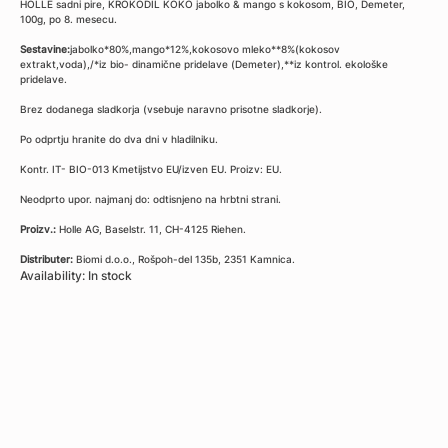
HOLLE sadni pire, KROKODIL KOKO jabolko & mango s kokosom, BIO, Demeter,
100g, po 8. mesecu.
Sestavine:
jabolko*80%,mango*12%,kokosovo mleko**8%(kokosov
extrakt,voda),/*iz bio- dinamične pridelave (Demeter),**iz kontrol. ekološke
pridelave.
Brez dodanega sladkorja (vsebuje naravno prisotne sladkorje).
Po odprtju hranite do dva dni v hladilniku.
Kontr. IT- BIO-013 Kmetijstvo EU/izven EU. Proizv: EU.
Neodprto upor. najmanj do: odtisnjeno na hrbtni strani.
Proizv.:
Holle AG, Baselstr. 11, CH-4125 Riehen.
Distributer:
Biomi d.o.o., Rošpoh-del 135b, 2351 Kamnica.
Availability: In stock