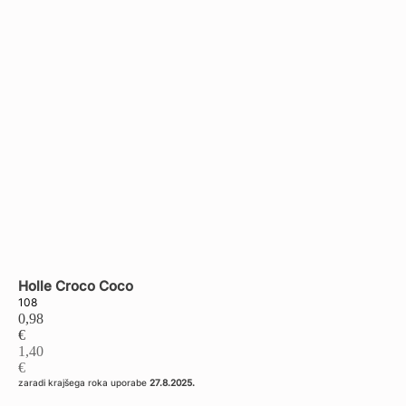
Back to shop
Holle Croco Coco
108
0,98
€
1,40
€
zaradi krajšega roka uporabe
27.8.2025.