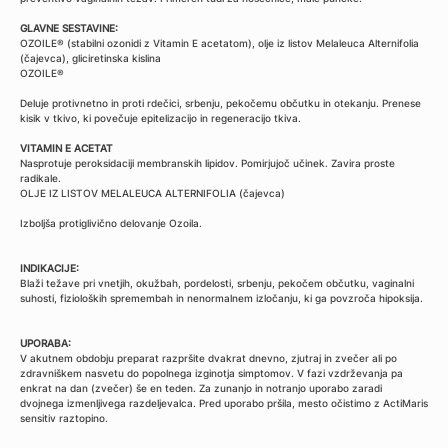
GLAVNE SESTAVINE:
OZOILE® (stabilni ozonidi z Vitamin E acetatom), olje iz listov Melaleuca Alternifolia
(čajevca), gliciretinska kislina
OZOILE®
Deluje protivnetno in proti rdečici, srbenju, pekočemu občutku in otekanju. Prenese
kisik v tkivo, ki povečuje epitelizacijo in regeneracijo tkiva.
VITAMIN E ACETAT
Nasprotuje peroksidaciji membranskih lipidov. Pomirjujoč učinek. Zavira proste
radikale.
OLJE IZ LISTOV MELALEUCA ALTERNIFOLIA (čajevca)
Izboljša protiglivično delovanje Ozoila.
INDIKACIJE:
Blaži težave pri vnetjih, okužbah, pordelosti, srbenju, pekočem občutku, vaginalni
suhosti, fizioloških spremembah in nenormalnem izločanju, ki ga povzroča hipoksija.
UPORABA:
V akutnem obdobju preparat razpršite dvakrat dnevno, zjutraj in zvečer ali po
zdravniškem nasvetu do popolnega izginotja simptomov. V fazi vzdrževanja pa
enkrat na dan (zvečer) še en teden. Za zunanjo in notranjo uporabo zaradi
dvojnega izmenljivega razdeljevalca. Pred uporabo pršila, mesto očistimo z ActiMaris
sensitiv raztopino.