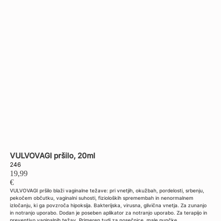
Back to shop
VULVOVAGI pršilo, 20ml
246
19,99
€
VULVOVAGI pršilo blaži vaginalne težave: pri vnetjih, okužbah, pordelosti, srbenju,
pekočem občutku, vaginalni suhosti, fizioloških spremembah in nenormalnem
izločanju, ki ga povzroča hipoksija. Bakterijska, virusna, glivična vnetja. Za zunanjo
in notranjo uporabo. Dodan je poseben aplikator za notranjo uporabo. Za terapijo in
preventivo vaginalnih težav. Primeren tudi za nosečnice, male punčke.