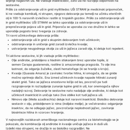
širjenje naglavnih uši. Ne vsebuje insekticidov, zato uši ne razvijejo odpornosti na
sestavine.
Pršilo za odstranjevanje uši in gnid mylittledoc UŠI STRAN! je medicinski pripomoček,
ki ne vsebuje kemikalij, ni strupen, njegovo delovanje pa temelji na učinku eteričnih
olj in 100-% naravnih izvlečkov rastlin iz tropskih gozdov. Pršilo za odstranjevanje uši
in gnid mylittledoc UŠI STRAN! se lahko uporablja za odstranjevanje uši in
preprečevanje pojava uši in gnid. Priporoča se uporaba za vso družino in lahko se
uporablja pogosto brez tveganja za zdravje.
Tri ravni učinkovitega delovanja pršila:
odstranjevanje uši in gnid s skupnim delovanjem treh učinkovin;
odstranjevanje in uničenje gnid zaradi izvlečka kvasije;
ustvarjanje neugodnega okolja za uši in jajčeca zaradi olja, ki deluje kot repelent.
Tri aktivne sestavine, ki jih vsebuje pršilo mylittledoc:
Olje andirobe, pridobljeno s hladnim stiskanjem brez uporabe topila, iz
semen Carapa guaianensis, rastline iz amazonskega pragozda. To olje ima
lastnost, da odganja žuželke, zlasti hematofage (ki se hranijo s krvjo).
Kvasija (Quassia Amara) je zaviralec tvorbe hitina, ki omogoča, da se gnide
močno oprimejo dlačic. Ena izmed učinkovin kvasije napade hitinski zunanji
skelet gnid. Tako se jajčeca enostavno ločijo od las, povzroči pa tudi
razgrajevanje in raztapljanje zunanje lupine gnid in uši, kar onemogoča njihov
nadaljnji razvoj. Delovanje te sestavine nato nadaljuje olje andirobe, ki deluje kot
učinkovit insekticid in uničuje tako žive oblike kot tudi jajčeca uši.
Nimovo olje (Melia azadirachta) deluje kot naravni insekticid. Biološko delovanje
sestavin v olju, pridobljenem iz nima (indijske melije), je večstransko: odganjanje
insektov, da ne odlagajo jajčec, povzročanje neplodnosti jajčec, zaviranje
biosinteze hitina in vzorcev hranjenja.
V najnovejših raziskavah ameriškega nacionalnega centra za biotehnologijo se je
pokazalo, da kombinacija olj andirobe in kvasije uničuje jajčeca in duši uši.
Izdelki niso strupeni, ne dražijo in so biološko razgradljivi. Ne