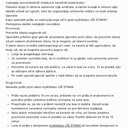
vsebujejo nevrotoksičnih molekul in kemičnih insekticidov.
Obenem imajo tri aktivne sestavine (olje andirobe, izvleček kvasije in nimovo olje)
blažilni učinek pri ugrizih, tako da zagotavljajo učinkovito rešitev za hudo srbenje.
Uporaba
Kako uporabiti pršilo za odstranjevanje uši in gnid mylittledoc UŠI STRAN!?
Postopoma sledite nadaljnjim navodilom.
Prvi korak:
Preverite obstoj naglavnih uši.
Uporabite priložen gost glavnik ali posebne glavnike proti ušem, da preverite obstoj
uši pri vsakem družinskem članu; če je mogoče, pri dnevni svetlobi.
V istem dnevu izvedite odstranjevanje pri vseh, za katere je bilo ugotovljeno, da
imajo uši, da se izognete ponovitvi pojava uši.
Lažje se pregledujejo suhi lasje.
Za začetek razčešite lase, da ni vozličkov in so gladki, nato preverite pramen
za pramenom.
Preverite ob korenu las (ob lasišču), za ušesi in lase na vratu. To so predeli, kjer
so običajno uši in njihova jajčeca.
Po vsaki uporabi glavnik sperite v topli milnici, da se izognete ponovni okužbi.
Drugi korak:
Nanesite pršilo proti ušem mylittledoc UŠI STRAN!
Pršilo naj bo približno 10 cm od las, pritisnite na vrh pršila in enakomerno in
previdno pršite zadostno količino raztopine na suhe lase.
Prepričajte se, da ste s pršilom navlažili vse lase in lasišče. Zaradi svoje
konsistence nanesena raztopina ostane na površini brez kapljanja.
Nato dobro vmasirajte tekočino od korenin do vrha, pri čemer posebno
pozornost posvetite vratu in predelu za ušesi. Pustite delovati od 10 do 15
minut.
Lase si umijte s šamponom
mylittledoc UŠI STRAN!
ali navadnim šamponom in