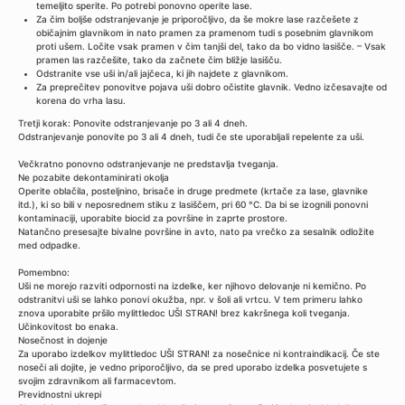
temeljito sperite. Po potrebi ponovno operite lase.
Za čim boljše odstranjevanje je priporočljivo, da še mokre lase razčešete z
običajnim glavnikom in nato pramen za pramenom tudi s posebnim glavnikom
proti ušem. Ločite vsak pramen v čim tanjši del, tako da bo vidno lasišče. – Vsak
pramen las razčešite, tako da začnete čim bližje lasišču.
Odstranite vse uši in/ali jajčeca, ki jih najdete z glavnikom.
Za preprečitev ponovitve pojava uši dobro očistite glavnik. Vedno izčesavajte od
korena do vrha lasu.
Tretji korak: Ponovite odstranjevanje po 3 ali 4 dneh.
Odstranjevanje ponovite po 3 ali 4 dneh, tudi če ste uporabljali repelente za uši.
Večkratno ponovno odstranjevanje ne predstavlja tveganja.
Ne pozabite dekontaminirati okolja
Operite oblačila, posteljnino, brisače in druge predmete (krtače za lase, glavnike
itd.), ki so bili v neposrednem stiku z lasiščem, pri 60 °C. Da bi se izognili ponovni
kontaminaciji, uporabite biocid za površine in zaprte prostore.
Natančno presesajte bivalne površine in avto, nato pa vrečko za sesalnik odložite
med odpadke.
Pomembno:
Uši ne morejo razviti odpornosti na izdelke, ker njihovo delovanje ni kemično. Po
odstranitvi uši se lahko ponovi okužba, npr. v šoli ali vrtcu. V tem primeru lahko
znova uporabite pršilo mylittledoc UŠI STRAN! brez kakršnega koli tveganja.
Učinkovitost bo enaka.
Nosečnost in dojenje
Za uporabo izdelkov mylittledoc UŠI STRAN! za nosečnice ni kontraindikacij. Če ste
noseči ali dojite, je vedno priporočljivo, da se pred uporabo izdelka posvetujete s
svojim zdravnikom ali farmacevtom.
Previdnostni ukrepi