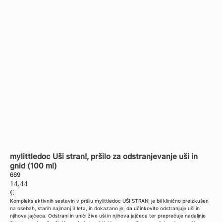
Back to shop
mylittledoc Uši stran!, pršilo za odstranjevanje uši in
gnid (100 ml)
669
14,44
€
Kompleks aktivnih sestavin v pršilu mylittledoc UŠI STRAN! je bil klinično preizkušen
na osebah, starih najmanj 3 leta, in dokazano je, da učinkovito odstranjuje uši in
njihova jajčeca. Odstrani in uniči žive uši in njihova jajčeca ter preprečuje nadaljnje