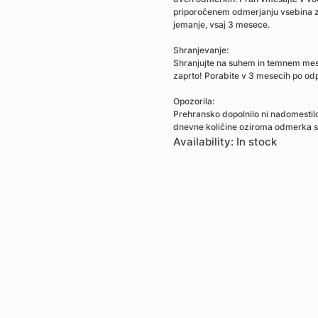
priporočenem odmerjanju vsebina z
jemanje, vsaj 3 mesece.
Shranjevanje:
Shranjujte na suhem in temnem mest
zaprto! Porabite v 3 mesecih po odp
Opozorila:
Prehransko dopolnilo ni nadomestil
dnevne količine oziroma odmerka se
Availability: In stock