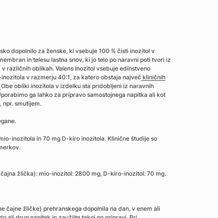
sko dopolnilo za ženske, ki vsebuje 100 % čisti inozitol v
membran in telesu lastna snov, ki jo telo po naravni poti tvori iz
a v različnih oblikah. Valens Inozitol vsebuje edinstveno
-inozitola v razmerju 40:1, za katero obstaja največ
kliničnih
.
Obe obliki inozitola v izdelku sta pridobljeni iz naravnih
. Uporabimo ga lahko za pripravo samostojnega napitka ali kot
 npr. smutijem.
vegane.
inozitola in 70 mg D-kiro inozitola. Klinične študije so
merkov.
čajna žlička): mio-inozitol: 2800 mg, D-kiro-inozitol: 70 mg.
e čajne žličke) prehranskega dopolnila na dan, v enem ali
ali drug napitek in zaužijte takoj po pripravi. Pri