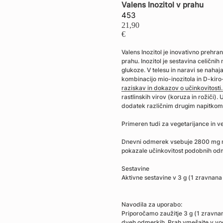
Valens Inozitol v prahu
453
21,90
€
Valens Inozitol je inovativno prehran
prahu. Inozitol je sestavina celičnih 
glukoze. V telesu in naravi se nahaj
kombinacijo mio-inozitola in D-kiro
raziskav in dokazov o učinkovitosti
rastlinskih virov (koruza in rožiči)
dodatek različnim drugim napitkom,
Primeren tudi za vegetarijance in 
Dnevni odmerek vsebuje 2800 mg mio-
pokazale učinkovitost podobnih od
Sestavine
Aktivne sestavine v 3 g (1 zravnana 
Navodila za uporabo:
Priporočamo zaužitje 3 g (1 zravnan
dveh odmerkih. Prah vmešajte v vodo 