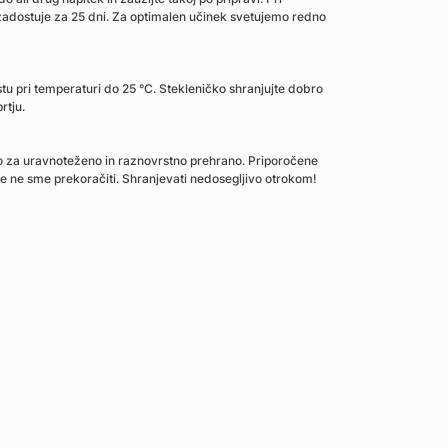
adostuje za 25 dni. Za optimalen učinek svetujemo redno
u pri temperaturi do 25 °C. Stekleničko shranjujte dobro
rtju.
o za uravnoteženo in raznovrstno prehrano. Priporočene
 ne sme prekoračiti. Shranjevati nedosegljivo otrokom!