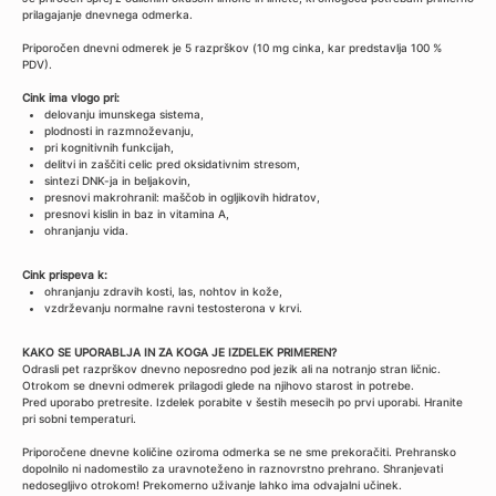
prilagajanje dnevnega odmerka.
Priporočen dnevni odmerek je 5 razprškov (10 mg cinka, kar predstavlja 100 %
PDV).
Cink ima vlogo pri:
delovanju imunskega sistema,
plodnosti in razmnoževanju,
pri kognitivnih funkcijah,
delitvi in zaščiti celic pred oksidativnim stresom,
sintezi DNK-ja in beljakovin,
presnovi makrohranil: maščob in ogljikovih hidratov,
presnovi kislin in baz in vitamina A,
ohranjanju vida.
Cink prispeva k:
ohranjanju zdravih kosti, las, nohtov in kože,
vzdrževanju normalne ravni testosterona v krvi.
KAKO SE UPORABLJA IN ZA KOGA JE IZDELEK PRIMEREN?
Odrasli pet razprškov dnevno neposredno pod jezik ali na notranjo stran ličnic.
Otrokom se dnevni odmerek prilagodi glede na njihovo starost in potrebe.
Pred uporabo pretresite. Izdelek porabite v šestih mesecih po prvi uporabi. Hranite
pri sobni temperaturi.
Priporočene dnevne količine oziroma odmerka se ne sme prekoračiti. Prehransko
dopolnilo ni nadomestilo za uravnoteženo in raznovrstno prehrano. Shranjevati
nedosegljivo otrokom! Prekomerno uživanje lahko ima odvajalni učinek.