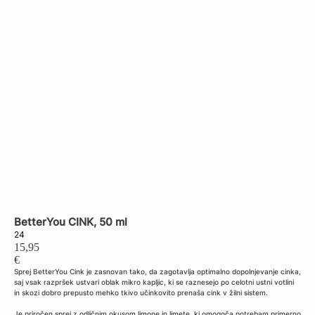
Back to shop
BetterYou CINK, 50 ml
24
15,95
€
Sprej BetterYou Cink je zasnovan tako, da zagotavlja optimalno dopolnjevanje cinka,
saj vsak razpršek ustvari oblak mikro kapljic, ki se raznesejo po celotni ustni votlini
in skozi dobro prepusto mehko tkivo učinkovito prenaša cink v žilni sistem.
Je priročen sprej z odličnim okusom limone in limete, ki omogoča potrebam primerno