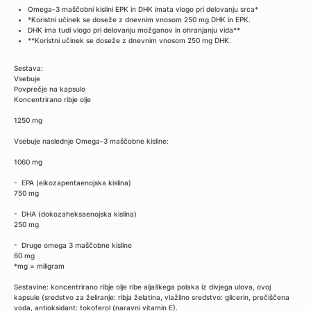
Omega-3 maščobni kislini EPK in DHK imata vlogo pri delovanju srca*
*Koristni učinek se doseže z dnevnim vnosom 250 mg DHK in EPK.
DHK ima tudi vlogo pri delovanju možganov in ohranjanju vida**
**Koristni učinek se doseže z dnevnim vnosom 250 mg DHK.
Sestava:
Vsebuje
Povprečje na kapsulo
Koncentrirano ribje olje
1250 mg
Vsebuje naslednje Omega-3 maščobne kisline:
1060 mg
- EPA (eikozapentaenojska kislina)
750 mg
- DHA (dokozaheksaenojska kislina)
250 mg
- Druge omega 3 maščobne kisline
60 mg
*mg = miligram
Sestavine: koncentrirano ribje olje ribe aljaškega polaka iz divjega ulova, ovoj
kapsule (sredstvo za želiranje: ribja želatina, vlažilno sredstvo: glicerin, prečiščena
voda, antioksidant: tokoferol (naravni vitamin E).