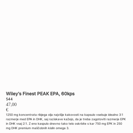
Back to shop
Wiley's Finest PEAK EPA, 60kps
544
47,00
€
1250 mg koncentrata ribjega olja najvišje kakovosti na kapsulo vsebuje idealno 3:1
razmerje med EPA in DHK, saj raziskave kažejo, da je treba zagotoviti razmerje EPK
in DHK vsaj 2:1. Z eno kaspulo dnevno tako telo oskrbite s kar 750 mg EPK in 250
mg DHK premium maščobnih kislin omega 3.