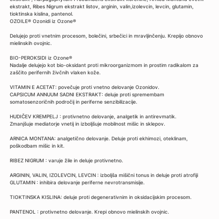
ekstrakt, Ribes Nigrum ekstrakt listov, arginin, valin,izolevcin, levcin, glutamin,
tioktinska kislina, pantenol.
OZOILE® Ozonidi iz Ozone®
Delujejo proti vnetnim procesom, bolečini, srbečici in mravljinčenju. Krepijo obnovo
mielinskih ovojnic.
BIO-PEROKSIDI iz Ozone®
Nadalje delujejo kot bio-oksidant proti mikroorganizmom in prostim radikalom za
zaščito perifernih živčnih vlaken kože.
VITAMIN E ACETAT: povečuje proti vnetno delovanje Ozonidov.
CAPSICUM ANNUUM SADNI EKSTRAKT: deluje proti spremembam
somatosenzoričnih področij in periferne senzibilizacije.
HUDIČEV KREMPELJ : protivnetno delovanje, analgetik in antirevmatik.
Zmanjšuje mediatorje vnetij in izboljšuje mobilnost mišic in sklepov.
ARNICA MONTANA: analgetično delovanje. Deluje proti ekhimozi, oteklinam,
poškodbam mišic in kit.
RIBEZ NIGRUM : varuje žile in deluje protivnetno.
ARGININ, VALIN, IZOLEVCIN, LEVCIN : izboljša mišični tonus in deluje proti atrofiji
GLUTAMIN : inhibira delovanje periferne nevrotransmisije.
TIOKTINSKA KISLINA: deluje proti degenerativnim in oksidacijskim procesom.
PANTENOL : protivnetno delovanje. Krepi obnovo mielinskih ovojnic.