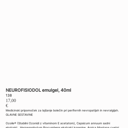
Back to shop
NEUROFISIODOL emulgel, 40ml
138
17,00
€
Medicinski pripomoček za lajšanje bolečin pri perifernih nevropatijah in nevralgijah.
GLAVNE SESTAVINE
Ozoile® (Stabilni Ozonidi z vitaminom E acetatom), Capsicum annuum sadni
ekstrakt , Harpagophytum Procumbens ekstrakt korenine, Arnica Montana cvetni