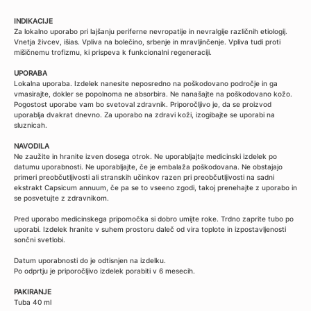
INDIKACIJE
Za lokalno uporabo pri lajšanju periferne nevropatije in nevralgije različnih etiologij.
Vnetja živcev, išias. Vpliva na bolečino, srbenje in mravljinčenje. Vpliva tudi proti
mišičnemu trofizmu, ki prispeva k funkcionalni regeneraciji.
UPORABA
Lokalna uporaba. Izdelek nanesite neposredno na poškodovano področje in ga
vmasirajte, dokler se popolnoma ne absorbira. Ne nanašajte na poškodovano kožo.
Pogostost uporabe vam bo svetoval zdravnik. Priporočljivo je, da se proizvod
uporablja dvakrat dnevno. Za uporabo na zdravi koži, izogibajte se uporabi na
sluznicah.
NAVODILA
Ne zaužite in hranite izven dosega otrok. Ne uporabljajte medicinski izdelek po
datumu uporabnosti. Ne uporabljajte, če je embalaža poškodovana. Ne obstajajo
primeri preobčutljivosti ali stranskih učinkov razen pri preobčutljivosti na sadni
ekstrakt Capsicum annuum, če pa se to vseeno zgodi, takoj prenehajte z uporabo in
se posvetujte z zdravnikom.
Pred uporabo medicinskega pripomočka si dobro umijte roke. Trdno zaprite tubo po
uporabi. Izdelek hranite v suhem prostoru daleč od vira toplote in izpostavljenosti
sončni svetlobi.
Datum uporabnosti do je odtisnjen na izdelku.
Po odprtju je priporočljivo izdelek porabiti v 6 mesecih.
PAKIRANJE
Tuba 40 ml